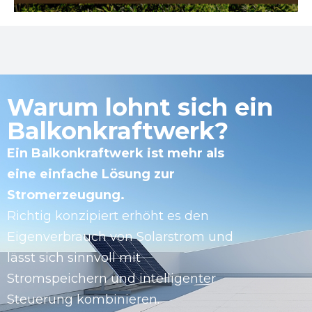
Warum lohnt sich ein
Balkonkraftwerk?
Ein Balkonkraftwerk ist mehr als
eine einfache Lösung zur
Stromerzeugung.
Richtig konzipiert erhöht es den
Eigenverbrauch von Solarstrom und
lässt sich sinnvoll mit
Stromspeichern und intelligenter
Steuerung kombinieren.