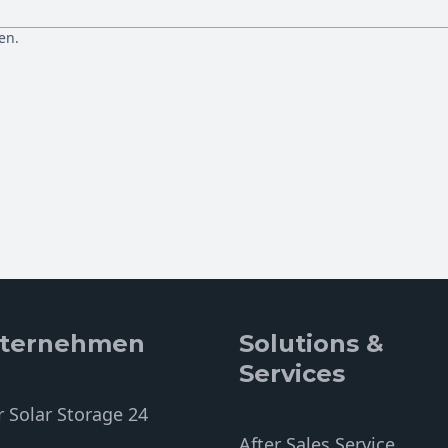
en.
ternehmen
Solutions &
Services
 Solar Storage 24
After Sales Service