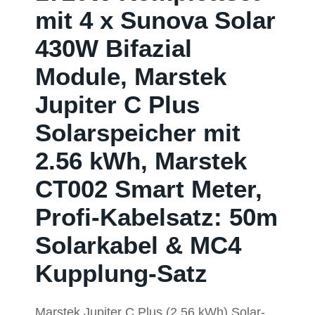
mit 4 x Sunova Solar
430W Bifazial
Module, Marstek
Jupiter C Plus
Solarspeicher mit
2.56 kWh, Marstek
CT002 Smart Meter,
Profi-Kabelsatz: 50m
Solarkabel & MC4
Kupplung-Satz
Marstek Jupiter C Plus (2,56 kWh) Solar-