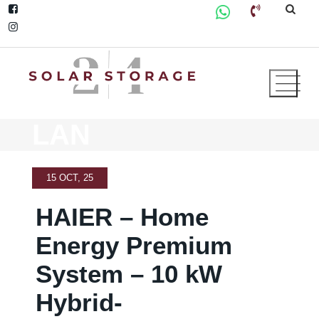
Skip
to
content
LAN
15 OCT, 25
HAIER – Home
Energy Premium
System – 10 kW
Hybrid-