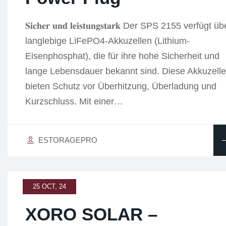
𝐒𝐢𝐜𝐡𝐞𝐫 𝐮𝐧𝐝 𝐥𝐞𝐢𝐬𝐭𝐮𝐧𝐠𝐬𝐭𝐚𝐫𝐤 Der SPS 2155 verfügt ü
langlebige LiFePO4-Akkuzellen (Lithium-
Eisenphosphat), die für ihre hohe Sicherheit und
lange Lebensdauer bekannt sind. Diese Akkuzell
bieten Schutz vor Überhitzung, Überladung und
Kurzschluss. Mit einer…
ESTORAGEPRO
25 OCT, 24
XORO SOLAR –