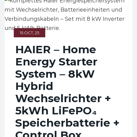
15 OCT, 25
HAIER – Home
Energy Starter
System – 8kW
Hybrid
Wechselrichter +
5kWh LiFePO₄
Speicherbatterie +
Control Box